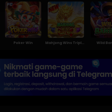
Poker Win
Mahjong Wins Triple Pot
Wild Ba