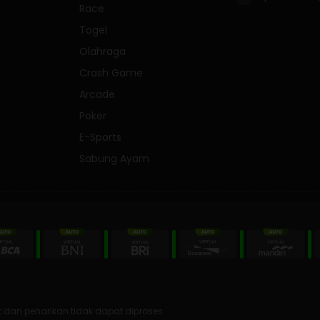
Race
Togel
Olahraga
Crash Game
Arcade
Poker
E-Sports
Sabung Ayam
 dan penarikan tidak dapat diproses