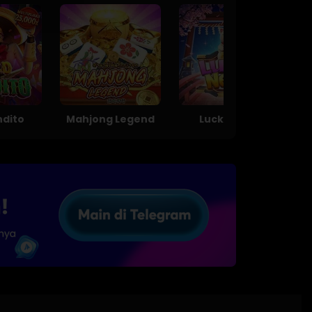
ndito
Mahjong Legend
Lucky Neko
Col