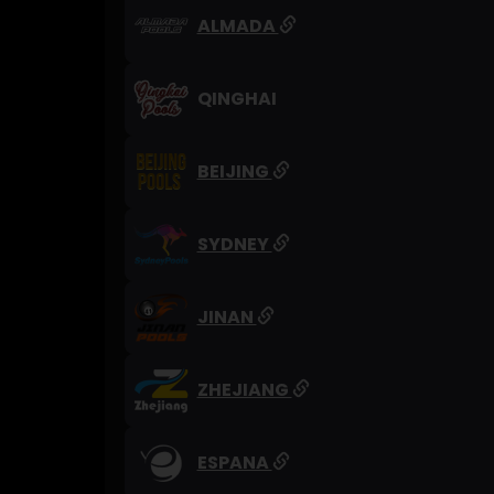
ALMADA
QINGHAI
BEIJING
SYDNEY
JINAN
ZHEJIANG
ESPANA