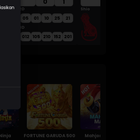
5210
0
1
1023
asikan
Top 2D
Shio
Top 2D
51
05
01
10
25
21
32
30
Top 3D
Top 3D
021
012
105
210
152
201
213
301
0
Ninja
FORTUNE GARUDA 500
Mahjong Magic