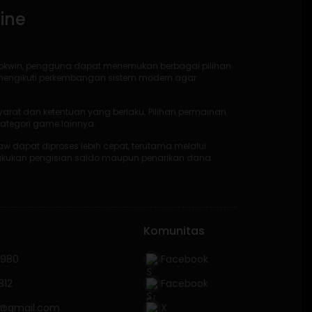
ine
Pondokwin, pengguna dapat menemukan berbagai pilihan
 mengikuti perkembangan sistem modern agar
rat dan ketentuan yang berlaku. Pilihan permainan
 kategori game lainnya.
w dapat diproses lebih cepat, terutama melalui
akukan pengisian saldo maupun penarikan dana
Komunitas
4980
Facebook
812
Facebook
@gmail.com
X