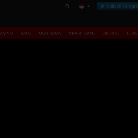
Main di Teleg
CASINO
RACE
OLAHRAGA
CRASH GAME
ARCADE
POKE