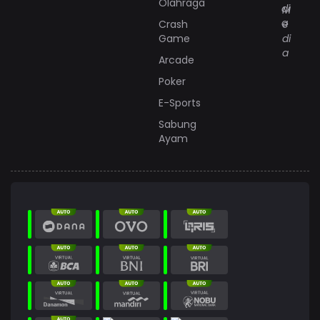
Olahraga
Crash
Game
Arcade
Poker
E-Sports
Sabung
Ayam