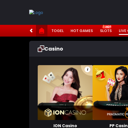
TOGEL
HOT GAMES
SLOTS
LIVE
Casino
i
ION Casino
PP Casi