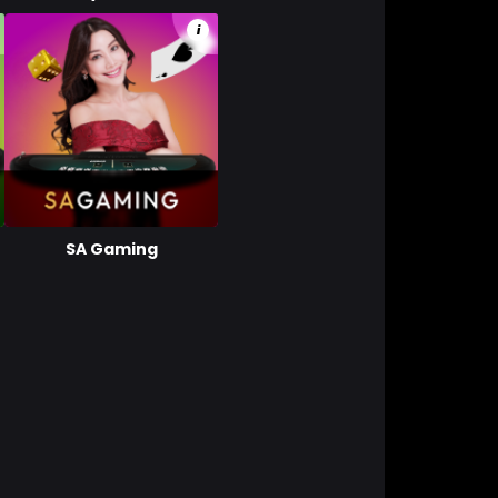
i
SA Gaming