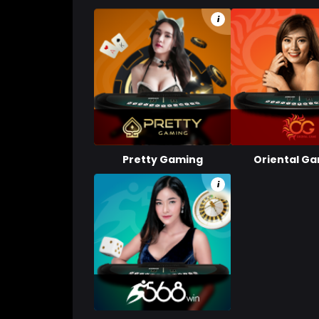
i
Pretty Gaming
Oriental G
i