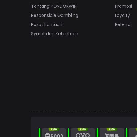
Tentang PONDOKWIN
Promosi
Responsible Gambling
Loyalty
Pusat Bantuan
Referral
Syarat dan Ketentuan