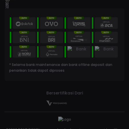
LIVECHAT
RTP SLOT
TELEGRAM
WHATSAPP
* Selama bank maintenance dan bank offline deposit dan
penarikan tidak dapat diproses
Bersertifikasi Dari