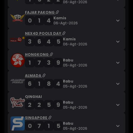
06-Agt-2026
FAJAR PAKONG
Kamis
0
1
4
06-Agt-2026
NEX4D POOLS DAY
Kamis
3
6
4
5
06-Agt-2026
HONGKONG
Rabu
1
7
3
9
05-Agt-2026
ALMADA
Rabu
6
1
8
4
05-Agt-2026
QINGHAI
Rabu
2
2
5
9
05-Agt-2026
SINGAPORE
Rabu
0
7
1
5
05-Agt-2026