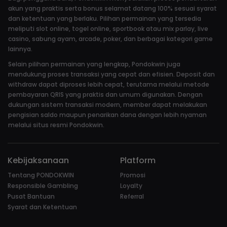
akun yang praktis serta bonus selamat datang 100% sesuai syarat
dan ketentuan yang berlaku. Pilihan permainan yang tersedia
meliputi slot online, togel online, sportbook atau mix parlay, live
casino, sabung ayam, arcade, poker, dan berbagai kategori game
lainnya.
Selain pilihan permainan yang lengkap, Pondokwin juga
mendukung proses transaksi yang cepat dan efisien. Deposit dan
withdraw dapat diproses lebih cepat, terutama melalui metode
pembayaran QRIS yang praktis dan umum digunakan. Dengan
dukungan sistem transaksi modern, member dapat melakukan
pengisian saldo maupun penarikan dana dengan lebih nyaman
melalui situs resmi Pondokwin.
Kebijaksanaan
Platform
Tentang PONDOKWIN
Promosi
Responsible Gambling
Loyalty
Pusat Bantuan
Referral
Syarat dan Ketentuan