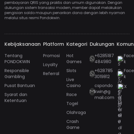
pembayaran QRIS yang praktis dan umum digunakan. Dengan
dukungan sistem transaksi modern, member dapat melakukan
pengisian saldo maupun penarikan dana dengan lebih nyaman
melalui situs resmi Pondokwin.
Kebijaksanaan
Platform
Kategori
Dukungan
Komun
Tentang
Promosi
Hot
+6285187
Fac
PONDOKWIN
Games
484980
k
Loyalty
Responsible
Slots
+628785
Fac
Referral
Gambling
3019812
k
Live
Pusat Bantuan
Casino
cspondo
X
kwin@g
Syarat dan
Race
mail.com
Ketentuan
Togel
Olahraga
Crash
Game