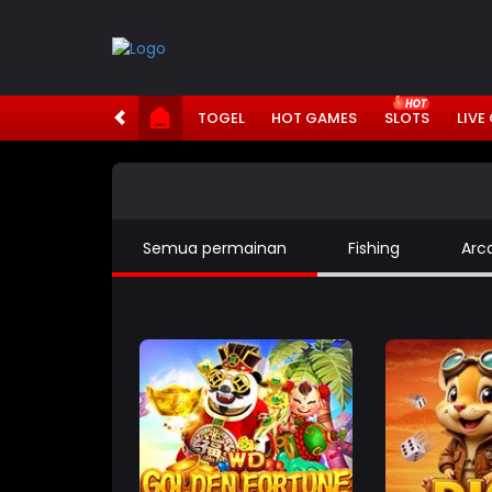
TOGEL
HOT GAMES
SLOTS
LIVE
Semua permainan
Fishing
Arc