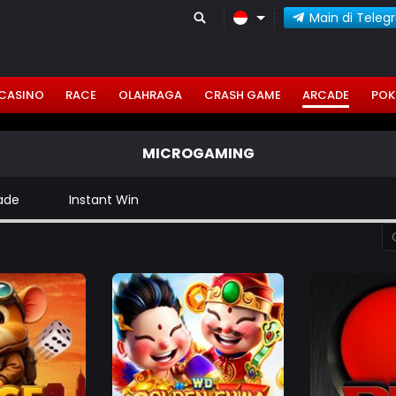
Main di Tele
 CASINO
RACE
OLAHRAGA
CRASH GAME
ARCADE
POK
MICROGAMING
ade
Instant Win