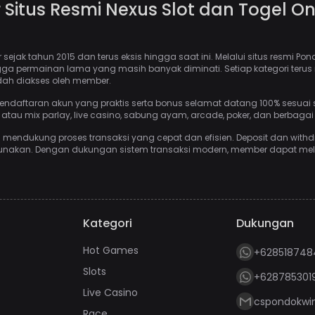
Situs Resmi Nexus Slot dan Togel On
 sejak tahun 2015 dan terus eksis hingga saat ini. Melalui situs resmi
gga permainan lama yang masih banyak diminati. Setiap kategori teru
ah diakses oleh member.
daftaran akun yang praktis serta bonus selamat datang 100% sesuai s
ook atau mix parlay, live casino, sabung ayam, arcade, poker, dan berbaga
 mendukung proses transaksi yang cepat dan efisien. Deposit dan withdr
nakan. Dengan dukungan sistem transaksi modern, member dapat me
Kategori
Dukungan
Hot Games
+628518748
Slots
+628785301
Live Casino
cspondokwi
Race