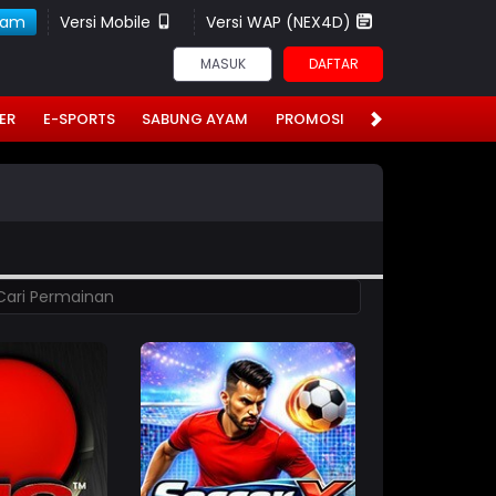
gram
Versi Mobile
Versi WAP (NEX4D)
MASUK
DAFTAR
ER
E-SPORTS
SABUNG AYAM
PROMOSI