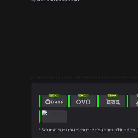
* Selama bank maintenance dan bank offline deposi