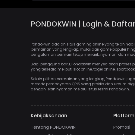
PONDOKWIN | Login & Daftar 
Pondokwin adalah situs gaming online yang telah hadir
permainan yang lengkap, mulai dari game populer hin
pengalaman bermain tetap menarik, nyaman, dan mud
Bagi pengguna baru, Pondokwin menyediakan proses pen
yang tersedia meliputi slot online, togel online, sportb
Selain pilihan permainan yang lengkap, Pondokwin juga
metode pembayaran QRIS yang praktis dan umum digu
dengan lebih nyaman melalui situs resmi Pondokwin.
Kebijaksanaan
Platform
Tentang PONDOKWIN
Promosi