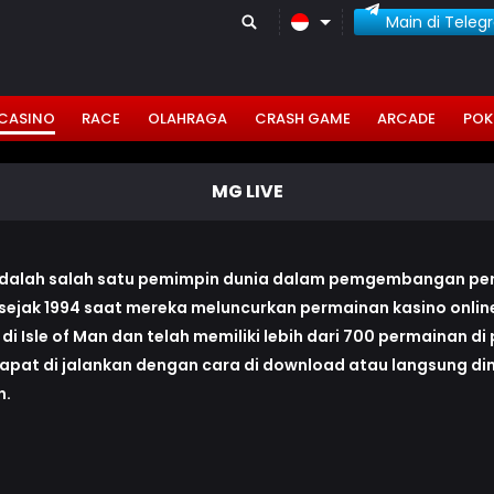
Main di Tele
 CASINO
RACE
OLAHRAGA
CRASH GAME
ARCADE
POK
MG LIVE
dalah salah satu pemimpin dunia dalam pemgembangan pe
f sejak 1994 saat mereka meluncurkan permainan kasino onli
i Isle of Man dan telah memiliki lebih dari 700 permainan di 
apat di jalankan dengan cara di download atau langsung d
n.