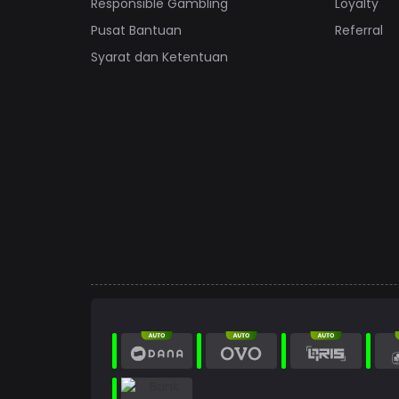
Responsible Gambling
Loyalty
Pusat Bantuan
Referral
Syarat dan Ketentuan