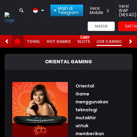
Versi
Main di
Versi
WAP
Telegram
Mobile
(NEX4D)
MASUK
DAFTA
TOGEL
HOT GAMES
SLOTS
LIVE CASINO
RAC
ORIENTAL GAMING
Oriental
Game
menggunakan
teknologi
mutakhir
untuk
memberikan