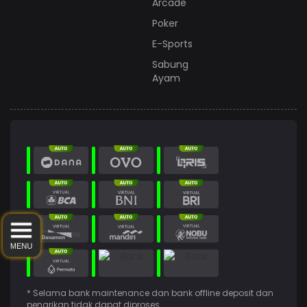
Arcade
Poker
E-Sports
Sabung
Ayam
MENU
LIVECHAT
* Selama bank maintenance dan bank offline deposit dan
penarikan tidak dapat diproses
RTP SLOT