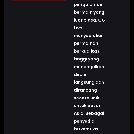
pengalaman
bermain yang
luar biasa. OG
Live
menyediakan
permainan
berkualitas
tinggi yang
menampilkan
dealer
langsung dan
dirancang
secara unik
untuk pasar
Asia. Sebagai
penyedia
terkemuka