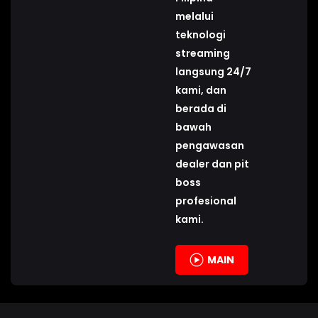
melalui
teknologi
streaming
langsung 24/7
kami, dan
berada di
bawah
pengawasan
dealer dan pit
boss
profesional
kami.
MAIN