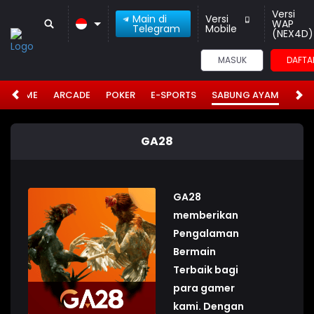
Versi
Main di
Versi
WAP
Telegram
Mobile
(NEX4D)
MASUK
DAFTA
SH GAME
ARCADE
POKER
E-SPORTS
SABUNG AYAM
PRO
GA28
GA28
memberikan
Pengalaman
Bermain
Terbaik bagi
para gamer
kami. Dengan