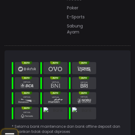
Poker
E-Sports
Sabung
Ayam
* Selama bank maintenance dan bank offline deposit dan
penarikan tidak dapat diproses