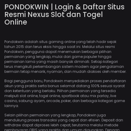
PONDOKWIN | Login & Daftar Situs
Resmi Nexus Slot dan Togel
Online
Pondokwin adalah situs gaming online yang telah hadir sejak
tahun 2015 dan terus eksis hingga saat ini. Melalui situs resmi
Pondokwin, pengguna dapat menemukan berbagai pilihan
permainan yang lengkap, mulai dari game populer hingga
permainan lama yang masih banyak diminati. Setiap kategori
terus mengikuti perkembangan sistem modern agar pengalaman
bermain tetap menarik, nyaman, dan mudah diakses oleh member.
Bagi pengguna baru, Pondokwin menyediakan proses pendaftaran
akun yang praktis serta bonus selamat datang 100% sesuai syarat
dan ketentuan yang berlaku. Pilihan permainan yang tersedia
meliputi slot online, togel online, sportbook atau mix parlay, live
casino, sabung ayam, arcade, poker, dan berbagai kategori game
lainnya.
Selain pilihan permainan yang lengkap, Pondokwin juga
mendukung proses transaksi yang cepat dan efisien. Deposit dan
withdraw dapat diproses lebih cepat, terutama melalui metode
pembayaran QRIS yang praktis dan umum digunakan. Dengan