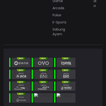
Game
Arcade
Poker
E-Sports
Sabung
Ayam