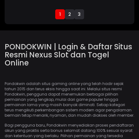
1
2
3
PONDOKWIN | Login & Daftar Situs
Resmi Nexus Slot dan Togel
Online
Pondokwin adalah situs gaming online yang telah hadir sejak
tahun 2015 dan terus eksis hingga saat ini. Melalui situs resmi
Pondokwin, pengguna dapat menemukan berbagai pilihan
permainan yang lengkap, mulai dari game populer hingga
permainan lama yang masih banyak diminati. Setiap kategori
terus mengikuti perkembangan sistem modern agar pengalaman
bermain tetap menarik, nyaman, dan mudah diakses oleh member.
Bagi pengguna baru, Pondokwin menyediakan proses pendaftaran
akun yang praktis serta bonus selamat datang 100% sesuai syarat
dan ketentuan yang berlaku. Pilihan permainan yang tersedia