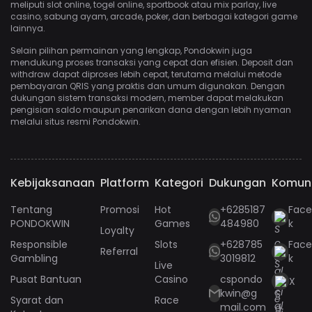
meliputi slot online, togel online, sportbook atau mix parlay, live
casino, sabung ayam, arcade, poker, dan berbagai kategori game
lainnya.
Selain pilihan permainan yang lengkap, Pondokwin juga
mendukung proses transaksi yang cepat dan efisien. Deposit dan
withdraw dapat diproses lebih cepat, terutama melalui metode
pembayaran QRIS yang praktis dan umum digunakan. Dengan
dukungan sistem transaksi modern, member dapat melakukan
pengisian saldo maupun penarikan dana dengan lebih nyaman
melalui situs resmi Pondokwin.
Kebijaksanaan
Platform
Kategori
Dukungan
Komun
Tentang
Promosi
Hot
+6285187
Fac
PONDOKWIN
Games
484980
k
Loyalty
Responsible
Slots
+628785
Fac
Referral
Gambling
3019812
k
Live
Pusat Bantuan
Casino
cspondo
X
kwin@g
Syarat dan
Race
mail.com