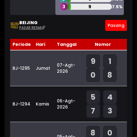
3
9
7.5%
BEIJING
Pasang
PASAR RESMI
Periode
Hari
Tanggal
Nomor
9
1
07-Agt-
BJ-1295
Jumat
2026
0
8
5
4
06-Agt-
BJ-1294
Kamis
2026
7
3
8
0
05-Agt-