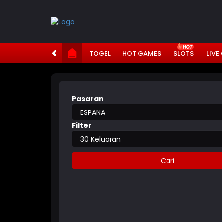
TOGEL
HOT GAMES
SLOTS
LIVE
Pasaran
Filter
Cari