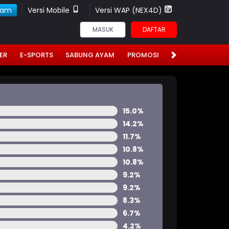
gram
Versi Mobile
Versi WAP (NEX4D)
MASUK
DAFTAR
ER
E-SPORTS
SABUNG AYAM
PROMOSI
15.0%
14.2%
11.7%
10.8%
10.8%
9.2%
9.2%
8.3%
6.7%
4.2%