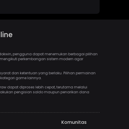
line
 Pondokwin, pengguna dapat menemukan berbagai pilihan
s mengikuti perkembangan sistem modern agar
yarat dan ketentuan yang berlaku. Pilihan permainan
i kategori game lainnya.
aw dapat diproses lebih cepat, terutama melalui
lakukan pengisian saldo maupun penarikan dana
Komunitas