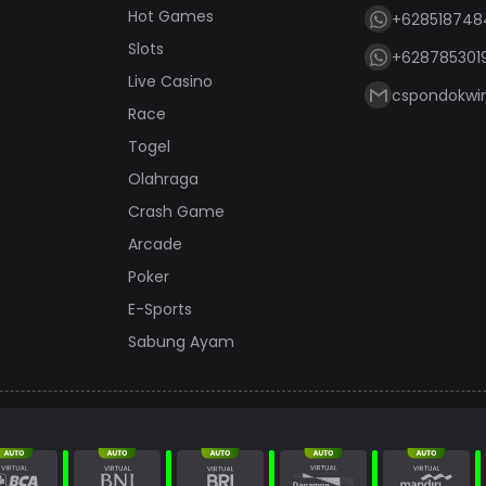
Hot Games
+628518748
Slots
+628785301
Live Casino
cspondokwi
Race
Togel
Olahraga
Crash Game
Arcade
Poker
E-Sports
Sabung Ayam