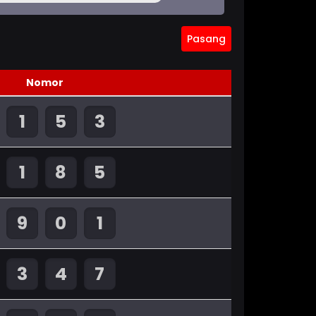
Pasang
Nomor
1
5
3
1
8
5
9
0
1
3
4
7