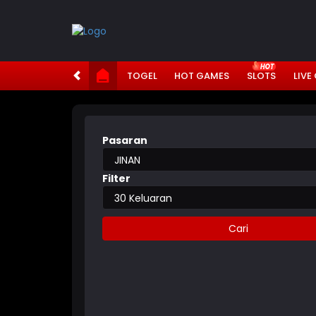
TOGEL
HOT GAMES
SLOTS
LIVE
Pasaran
Filter
Cari