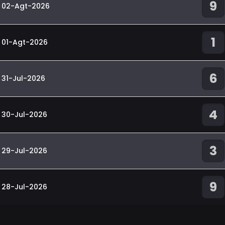
9
02-Agt-2026
1
01-Agt-2026
6
31-Jul-2026
4
30-Jul-2026
3
29-Jul-2026
9
28-Jul-2026