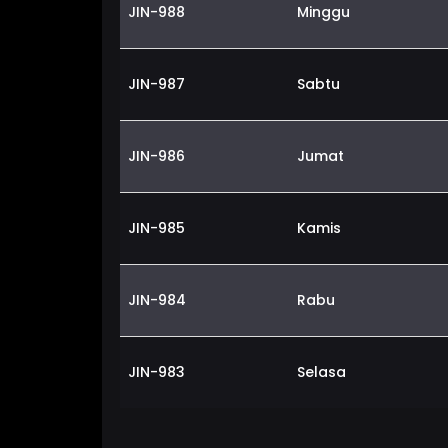
JIN-988
Minggu
JIN-987
Sabtu
JIN-986
Jumat
JIN-985
Kamis
JIN-984
Rabu
JIN-983
Selasa