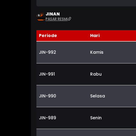
JINAN
PASAR RESMI
Periode
Hari
JIN-992
Kamis
JIN-991
Rabu
JIN-990
Selasa
JIN-989
Senin