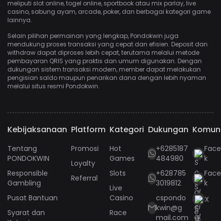
meliputi slot online, togel online, sportbook atau mix parlay, live
casino, sabung ayam, arcade, poker, dan berbagai kategori game
lainnya.
Selain pilihan permainan yang lengkap, Pondokwin juga
mendukung proses transaksi yang cepat dan efisien. Deposit dan
withdraw dapat diproses lebih cepat, terutama melalui metode
pembayaran QRIS yang praktis dan umum digunakan. Dengan
dukungan sistem transaksi modern, member dapat melakukan
pengisian saldo maupun penarikan dana dengan lebih nyaman
melalui situs resmi Pondokwin.
Kebijaksanaan
Platform
Kategori
Dukungan
Komun
Tentang
Promosi
Hot
+6285187
Fac
PONDOKWIN
Games
484980
k
Loyalty
Responsible
Slots
+628785
Fac
Referral
Gambling
3019812
k
Live
Pusat Bantuan
Casino
cspondo
X
kwin@g
Syarat dan
Race
mail.com