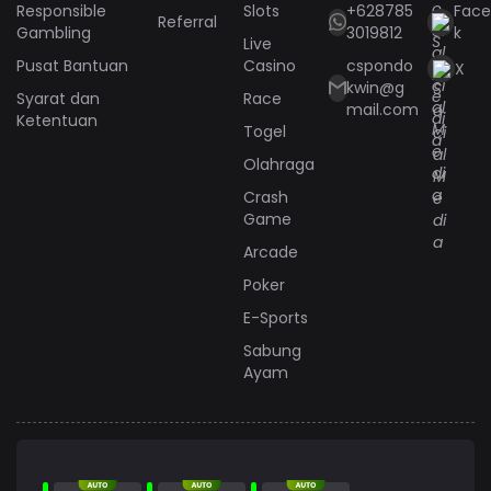
Responsible
Slots
+628785
Fac
Referral
Gambling
3019812
k
Live
Pusat Bantuan
Casino
cspondo
X
kwin@g
Syarat dan
Race
mail.com
Ketentuan
Togel
Olahraga
Crash
Game
Arcade
Poker
E-Sports
Sabung
Ayam