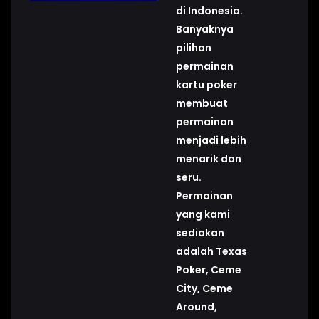
di Indonesia.
Banyaknya
pilihan
permainan
kartu poker
membuat
permainan
menjadi lebih
menarik dan
seru.
Permainan
yang kami
sediakan
adalah Texas
Poker, Ceme
City, Ceme
Around,