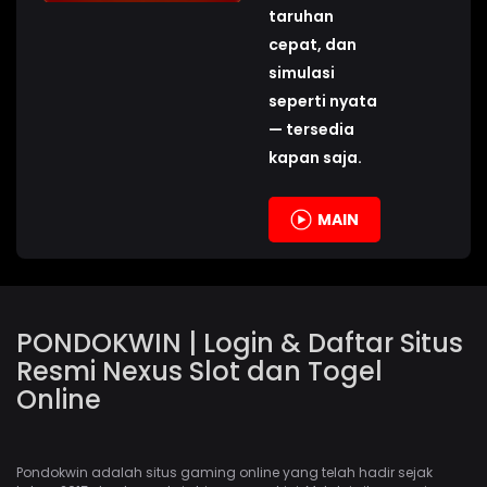
taruhan
cepat, dan
simulasi
seperti nyata
— tersedia
kapan saja.
MAIN
PONDOKWIN | Login & Daftar Situs
Resmi Nexus Slot dan Togel
Online
Pondokwin adalah situs gaming online yang telah hadir sejak