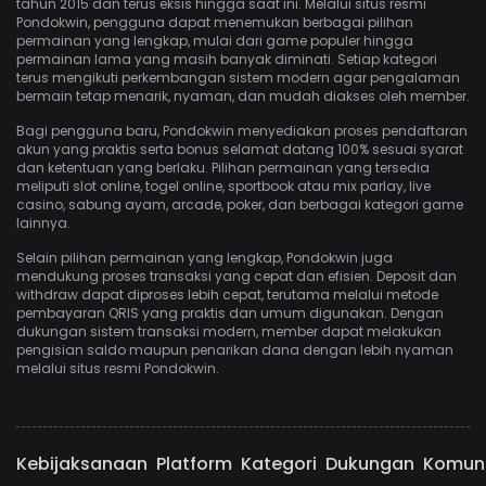
tahun 2015 dan terus eksis hingga saat ini. Melalui situs resmi
Pondokwin, pengguna dapat menemukan berbagai pilihan
permainan yang lengkap, mulai dari game populer hingga
permainan lama yang masih banyak diminati. Setiap kategori
terus mengikuti perkembangan sistem modern agar pengalaman
bermain tetap menarik, nyaman, dan mudah diakses oleh member.
Bagi pengguna baru, Pondokwin menyediakan proses pendaftaran
akun yang praktis serta bonus selamat datang 100% sesuai syarat
dan ketentuan yang berlaku. Pilihan permainan yang tersedia
meliputi slot online, togel online, sportbook atau mix parlay, live
casino, sabung ayam, arcade, poker, dan berbagai kategori game
lainnya.
Selain pilihan permainan yang lengkap, Pondokwin juga
mendukung proses transaksi yang cepat dan efisien. Deposit dan
withdraw dapat diproses lebih cepat, terutama melalui metode
pembayaran QRIS yang praktis dan umum digunakan. Dengan
dukungan sistem transaksi modern, member dapat melakukan
pengisian saldo maupun penarikan dana dengan lebih nyaman
melalui situs resmi Pondokwin.
Kebijaksanaan
Platform
Kategori
Dukungan
Komun