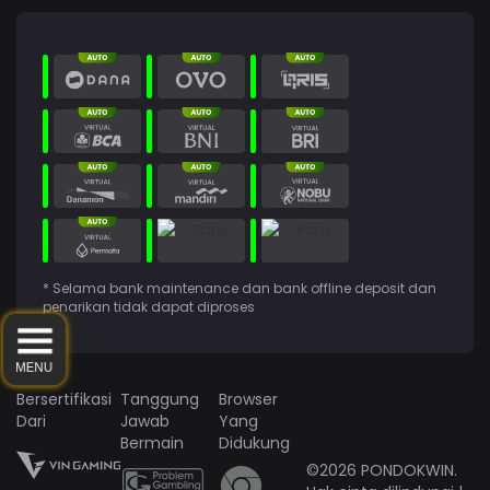
* Selama bank maintenance dan bank offline deposit dan
penarikan tidak dapat diproses
MENU
Bersertifikasi
Tanggung
Browser
Dari
Jawab
Yang
LIVECHAT
Bermain
Didukung
RTP SLOT
©2026 PONDOKWIN.