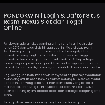
PONDOKWIN | Login & Daftar Situs
Resmi Nexus Slot dan Togel
Online
Pondokwin adalah situs gaming online yang telah hadir sejak
tahun 2015 dan terus eksis hingga saat ini. Melalui situs resmi
Pondokwin, pengguna dapat menemukan berbagai pilihan
permainan yang lengkap, mulai dari game populer hingga
permainan lama yang masih banyak diminati. Setiap kategori
terus mengikuti perkembangan sistem modern agar pengalaman
bermain tetap menarik, nyaman, dan mudah diakses oleh member.
Bagi pengguna baru, Pondokwin menyediakan proses pendaftaran
akun yang praktis serta bonus selamat datang 100% sesuai syarat
dan ketentuan yang berlaku. Pilihan permainan yang tersedia
meliputi slot online, togel online, sportbook atau mix parlay, live
casino, sabung ayam, arcade, poker, dan berbagai kategori game
lainnya.
Selain pilihan permainan yang lengkap, Pondokwin juga