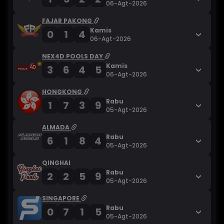
06-Agt-2026
FAJAR PAKONG
Kamis
0
1
4
06-Agt-2026
NEX4D POOLS DAY
Kamis
3
6
4
5
06-Agt-2026
HONGKONG
Rabu
1
7
3
9
05-Agt-2026
ALMADA
Rabu
6
1
8
4
05-Agt-2026
QINGHAI
Rabu
2
2
5
9
05-Agt-2026
SINGAPORE
Rabu
0
7
1
5
05-Agt-2026