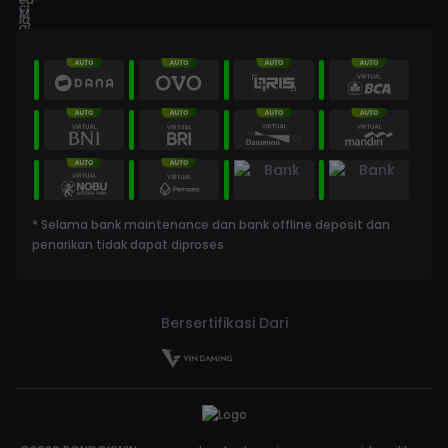
LIVECHAT
RTP SLOT
TELEGRAM
WHATSAPP
* Selama bank maintenance dan bank offline deposit dan
penarikan tidak dapat diproses
Bersertifikasi Dari