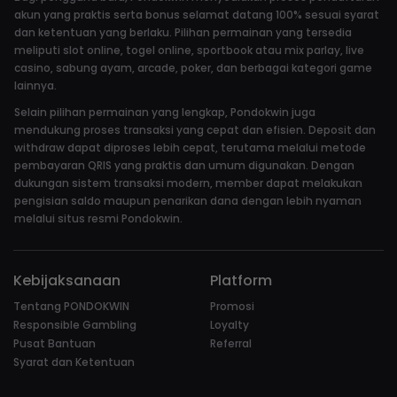
akun yang praktis serta bonus selamat datang 100% sesuai syarat
dan ketentuan yang berlaku. Pilihan permainan yang tersedia
meliputi slot online, togel online, sportbook atau mix parlay, live
casino, sabung ayam, arcade, poker, dan berbagai kategori game
lainnya.
Selain pilihan permainan yang lengkap, Pondokwin juga
mendukung proses transaksi yang cepat dan efisien. Deposit dan
withdraw dapat diproses lebih cepat, terutama melalui metode
pembayaran QRIS yang praktis dan umum digunakan. Dengan
dukungan sistem transaksi modern, member dapat melakukan
pengisian saldo maupun penarikan dana dengan lebih nyaman
melalui situs resmi Pondokwin.
Kebijaksanaan
Platform
Tentang PONDOKWIN
Promosi
Responsible Gambling
Loyalty
Pusat Bantuan
Referral
Syarat dan Ketentuan