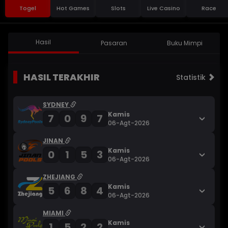
Togel
Hot Games
Slots
Live Casino
Race
Hasil
Pasaran
Buku Mimpi
HASIL TERAKHIR
Statistik
SYDNEY
Kamis
7
0
9
7
06-Agt-2026
JINAN
Kamis
0
1
5
3
06-Agt-2026
ZHEJIANG
Kamis
5
6
8
4
06-Agt-2026
MIAMI
Kamis
1
5
2
2