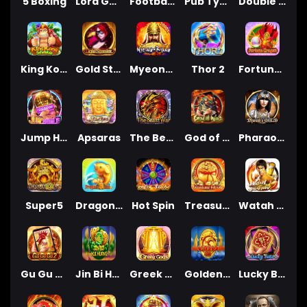
5 Boxing
Lord Ganesha
Football Baby
Pub Tycoon
Double Happiness
King Kong Shake
Gold Stealer
Myeong-ryang
Thor 2
Fortune Dragon
Jump Higher Mobile
Apsaras
The Beast War
God of War M
Pharaoh's Gold
Super5
Dragon Koi
Hot Spin
Treasure House
Watah Master 2
Gu Gu Gu 2 M
Jin Bi Hui Huang
Greek Gods
Golden Dragon Club
Lucky Bats M