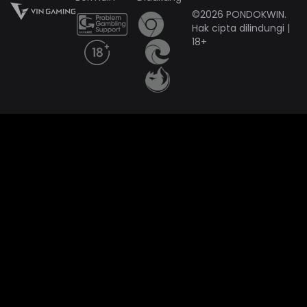
©2026 PONDOKWIN.
Hak cipta dilindungi |
18+