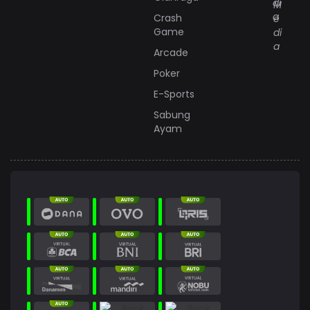
Crash
Game
Arcade
Poker
E-Sports
Sabung
Ayam