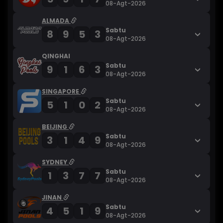
08-Agt-2026
ALMADA
Sabtu
8
9
5
3
08-Agt-2026
QINGHAI
Sabtu
9
1
6
3
08-Agt-2026
SINGAPORE
Sabtu
5
1
0
2
08-Agt-2026
BEIJING
Sabtu
3
1
4
9
08-Agt-2026
SYDNEY
Sabtu
1
3
7
7
08-Agt-2026
JINAN
Sabtu
4
5
1
9
08-Agt-2026