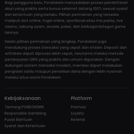
Bagi pengguna baru, Pondokwin menyediakan proses pendaftaran
akun yang praktis serta bonus selamat datang 100% sesuai syarat
dan ketentuan yang berlaku. Pilihan permainan yang tersedia
meliputi slot online, togel online, sportbook atau mix parlay, live
casino, sabung ayam, arcade, poker, dan berbagai kategori game
lainnya.
Selain pilihan permainan yang lengkap, Pondokwin juga
mendukung proses transaksi yang cepat dan efisien. Deposit dan
withdraw dapat diproses lebih cepat, terutama melalui metode
pembayaran QRIS yang praktis dan umum digunakan. Dengan
dukungan sistem transaksi modern, member dapat melakukan
pengisian saldo maupun penarikan dana dengan lebih nyaman
melalui situs resmi Pondokwin.
Kebijaksanaan
Platform
Tentang PONDOKWIN
Promosi
Responsible Gambling
Loyalty
Pusat Bantuan
Referral
Syarat dan Ketentuan