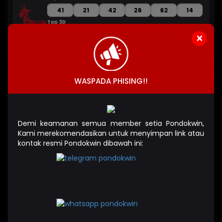
41
21
42
26
62
14
Top 3D
×
621
624
416
146
142
612
WASPADA PHISING!!
GAME POPULER
Demi keamanan semua member setia Pondokwin,
Kami merekomendasikan untuk menyimpan link atau
kontak resmi Pondokwin dibawah ini:
GATES OF OLYMPUS POP
STORM OF SETH 2
FORTUNE GARUDA 1000