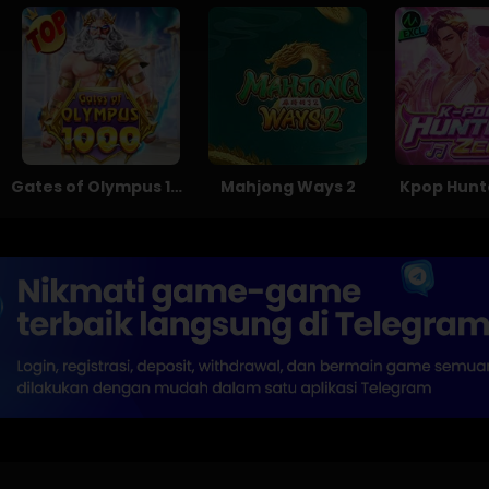
Gates of Olympus 1000
Mahjong Ways 2
Kpop Hunt