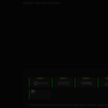
Syarat dan Ketentuan
* Selama bank maintenance dan bank offline deposit