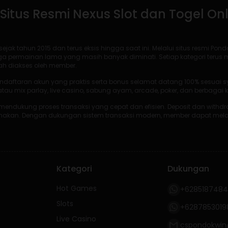
Situs Resmi Nexus Slot dan Togel Onl
sejak tahun 2015 dan terus eksis hingga saat ini. Melalui situs resmi 
ga permainan lama yang masih banyak diminati. Setiap kategori terus
h diakses oleh member.
aftaran akun yang praktis serta bonus selamat datang 100% sesuai sya
ok atau mix parlay, live casino, sabung ayam, arcade, poker, dan berbagai
mendukung proses transaksi yang cepat dan efisien. Deposit dan withdra
akan. Dengan dukungan sistem transaksi modern, member dapat mel
Kategori
Dukungan
Hot Games
+628518748
Slots
+6287853019
Live Casino
cspondokwin