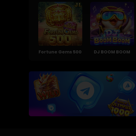
Fortune Gems 500
DJ BOOM BOOM