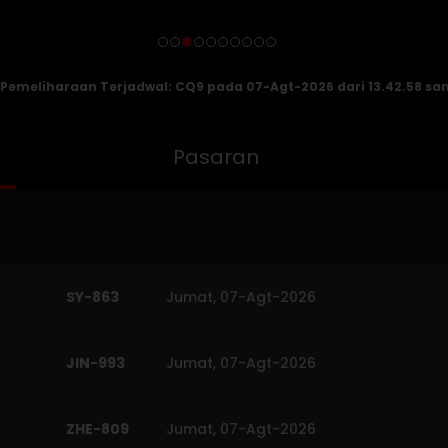
liharaan Terjadwal: CQ9 pada 07-Agt-2026 dari 13.42.58 sampa
Pasaran
SY-863
Jumat, 07-Agt-2026
JIN-993
Jumat, 07-Agt-2026
ZHE-809
Jumat, 07-Agt-2026