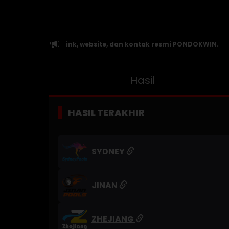
 mengecek link, website, dan kontak resmi PONDOKWIN.
Peme
Hasil
HASIL TERAKHIR
SYDNEY
JINAN
ZHEJIANG