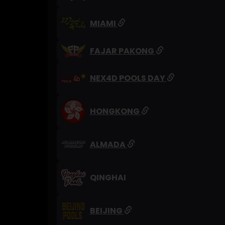
MIAMI
FAJAR PAKONG
NEX4D POOLS DAY
HONGKONG
ALMADA
QINGHAI
BEIJING