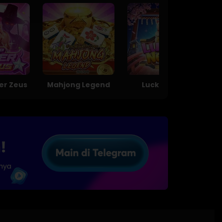
er Zeus
Mahjong Legend
Lucky Neko
Col