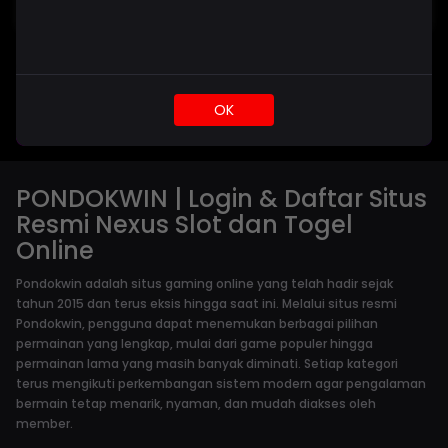
OK
PONDOKWIN | Login & Daftar Situs
Resmi Nexus Slot dan Togel
Online
Pondokwin adalah situs gaming online yang telah hadir sejak
tahun 2015 dan terus eksis hingga saat ini. Melalui situs resmi
Pondokwin, pengguna dapat menemukan berbagai pilihan
permainan yang lengkap, mulai dari game populer hingga
permainan lama yang masih banyak diminati. Setiap kategori
terus mengikuti perkembangan sistem modern agar pengalaman
bermain tetap menarik, nyaman, dan mudah diakses oleh
member.