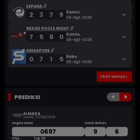
ESPANA
Kamis
2
3
7
9
06-Agt-2026
NEX4D POOLS NIGHT
Kamis
7
5
8
0
06-Agt-2026
SINGAPORE
Rabu
0
7
1
5
05-Agt-2026
Lihat semua
PREDIKSI
ALMADA
Jumat, 07/08/2026
Angka Main
Colok Bebas
An
0697
9
6
Shio
Top 2D
Sh