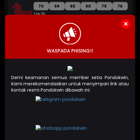
70
69
90
60
79
76
Top 3D
607
906
769
097
096
076
×
WASPADA PHISING!!
GAME POPULER
Demi keamanan semua member setia Pondokwin,
Kami merekomendasikan untuk menyimpan link atau
kontak resmi Pondokwin dibawah ini:
GATES OF OLYMPUS POP
STORM OF SETH 2
NEZHA 2
FORTUNE GEMS 500
DJ BOOM BOOM
SUPER ELEMENTS 2