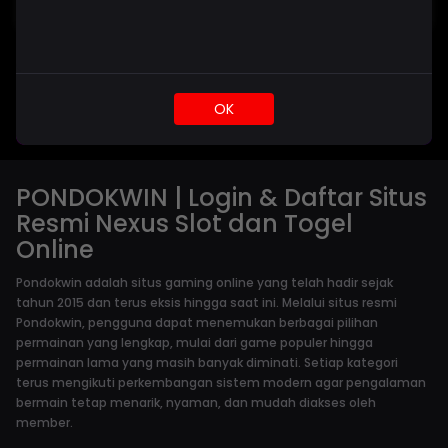
OK
PONDOKWIN | Login & Daftar Situs
Resmi Nexus Slot dan Togel
Online
Pondokwin adalah situs gaming online yang telah hadir sejak
tahun 2015 dan terus eksis hingga saat ini. Melalui situs resmi
Pondokwin, pengguna dapat menemukan berbagai pilihan
permainan yang lengkap, mulai dari game populer hingga
permainan lama yang masih banyak diminati. Setiap kategori
terus mengikuti perkembangan sistem modern agar pengalaman
bermain tetap menarik, nyaman, dan mudah diakses oleh
member.