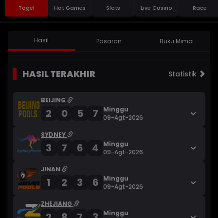
Togel
Hot Games
Slots
Live Casino
Race
Hasil
Pasaran
Buku Mimpi
HASIL TERAKHIR
Statistik
BEIJING
Minggu
2
0
5
7
09-Agt-2026
SYDNEY
Minggu
3
7
6
4
09-Agt-2026
JINAN
Minggu
1
2
3
6
09-Agt-2026
ZHEJIANG
Minggu
2
8
7
3