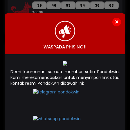
39
46
93
94
36
63
Top 3D
639
369
463
946
963
943
×
WASPADA PHISING!!
GAME POPULER
Demi keamanan semua member setia Pondokwin,
Kami merekomendasikan untuk menyimpan link atau
kontak resmi Pondokwin dibawah ini:
GATES OF OLYMPUS POP
STORM OF SETH 2
FORTUNE GARUDA 1000
FORTUNE GEMS 500
SWEET BONANZA 2500
GATES OF OLYMPUS 1000
MAHJONG WA