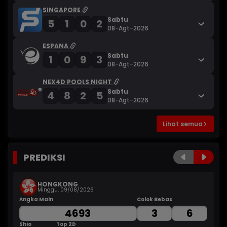
SINGAPORE
Sabtu
5
1
0
2
08-Agt-2026
ESPANA
Sabtu
1
0
9
3
08-Agt-2026
NEX4D POOLS NIGHT
Sabtu
4
8
2
5
08-Agt-2026
Lihat semua
PREDIKSI
HONGKONG
Minggu, 09/08/2026
Angka Main
Colok Bebas
An
4693
3
6
Shio
Top 2D
Sh