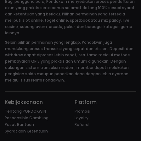
Bagi pengguna baru, Pondokwin menyediakan proses pendaftaran
akun yang praktis serta bonus selamat datang 100% sesuai syarat
dan ketentuan yang berlaku. Pilihan permainan yang tersedia
meliputi slot online, togel online, sportbook atau mix parlay, live
casino, sabung ayam, arcade, poker, dan berbagai kategori game
lainnya.
Selain pilihan permainan yang lengkap, Pondokwin juga
mendukung proses transaksi yang cepat dan efisien. Deposit dan
withdraw dapat diproses lebih cepat, terutama melalui metode
pembayaran QRIS yang praktis dan umum digunakan. Dengan
dukungan sistem transaksi modern, member dapat melakukan
pengisian saldo maupun penarikan dana dengan lebih nyaman
melalui situs resmi Pondokwin.
Kebijaksanaan
Platform
Tentang PONDOKWIN
Promosi
Responsible Gambling
Loyalty
Pusat Bantuan
Referral
Syarat dan Ketentuan