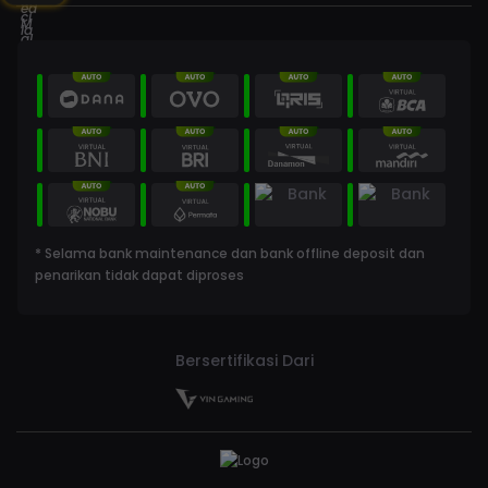
LIVECHAT
RTP SLOT
TELEGRAM
WHATSAPP
* Selama bank maintenance dan bank offline deposit dan
penarikan tidak dapat diproses
Bersertifikasi Dari