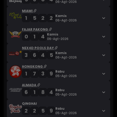
06-Agt-2026
MIAMI
Kamis
1
5
2
2
06-Agt-2026
FAJAR PAKONG
Kamis
0
1
4
06-Agt-2026
NEX4D POOLS DAY
Kamis
3
6
4
5
06-Agt-2026
HONGKONG
Rabu
1
7
3
9
05-Agt-2026
ALMADA
Rabu
6
1
8
4
05-Agt-2026
QINGHAI
Rabu
2
2
5
9
05-Agt-2026