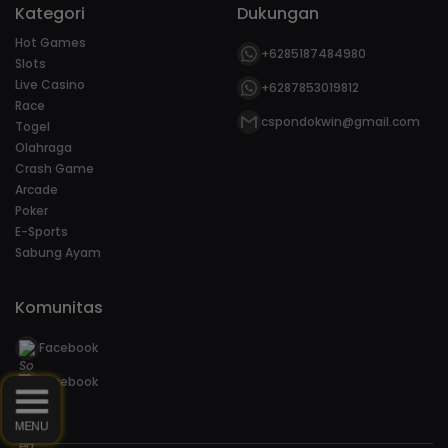
Kategori
Dukungan
Hot Games
+6285187484980
Slots
Live Casino
+6287853019812
Race
cspondokwin@gmail.com
Togel
Olahraga
Crash Game
Arcade
Poker
E-Sports
Sabung Ayam
Komunitas
Facebook
Facebook
X
MENU