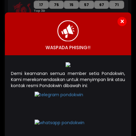
17
75
15
57
67
71
Top 3D
761
165
651
516
517
175
×
GAME POPULER
WASPADA PHISING!!
Demi keamanan semua member setia Pondokwin,
Kami merekomendasikan untuk menyimpan link atau
kontak resmi Pondokwin dibawah ini:
GATES OF OLYMPUS POP
BANG GACOR 1000
FORTUNE GARUDA 1000
MAHJONG MA
FORTUNE GEMS 500
MAHJONG WAYS
SUPER ELEMENTS 2
PIRATE QUEST